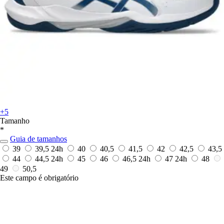
+5
Tamanho
*
Guia de tamanhos
39
39,5
24h
40
40,5
41,5
42
42,5
43,5
44
44,5
24h
45
46
46,5
24h
47
24h
48
49
50,5
Este campo é obrigatório