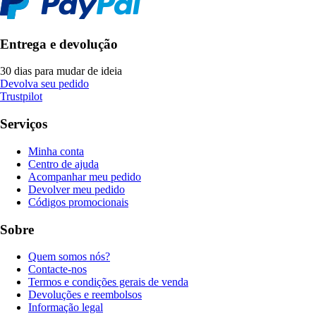
Entrega e devolução
30 dias para mudar de ideia
Devolva seu pedido
Trustpilot
Serviços
Minha conta
Centro de ajuda
Acompanhar meu pedido
Devolver meu pedido
Códigos promocionais
Sobre
Quem somos nós?
Contacte-nos
Termos e condições gerais de venda
Devoluções e reembolsos
Informação legal