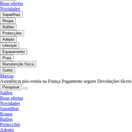
Boas ofertas
Novidades
Sapatilhas
Roupa
Balões
Protecções
Adepto
Lifestyle
Equipamento
Praia
Manutenção física
Outlet
Marcas
Assistência pós-venda na França
Pagamento seguro
Devoluções fáceis
Pesquisar
Saldos
Boas ofertas
Novidades
Sapatilhas
Roupa
Balões
Protecções
Adepto