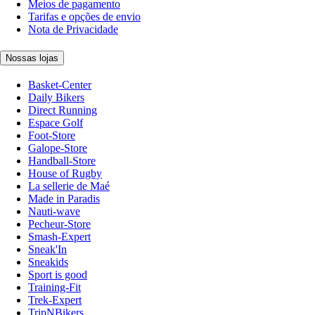
Meios de pagamento
Tarifas e opções de envio
Nota de Privacidade
Nossas lojas
Basket-Center
Daily Bikers
Direct Running
Espace Golf
Foot-Store
Galope-Store
Handball-Store
House of Rugby
La sellerie de Maé
Made in Paradis
Nauti-wave
Pecheur-Store
Smash-Expert
Sneak'In
Sneakids
Sport is good
Training-Fit
Trek-Expert
TripNBikers