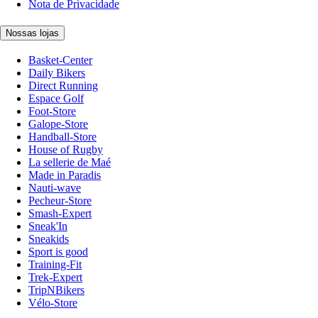
Nota de Privacidade
Nossas lojas
Basket-Center
Daily Bikers
Direct Running
Espace Golf
Foot-Store
Galope-Store
Handball-Store
House of Rugby
La sellerie de Maé
Made in Paradis
Nauti-wave
Pecheur-Store
Smash-Expert
Sneak'In
Sneakids
Sport is good
Training-Fit
Trek-Expert
TripNBikers
Vélo-Store