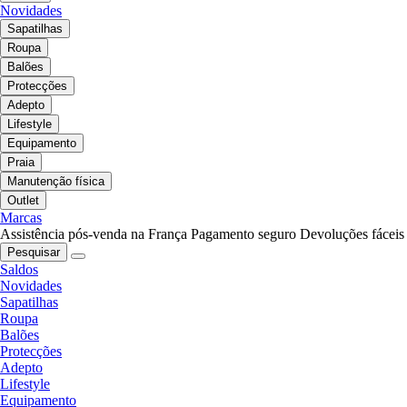
Novidades
Sapatilhas
Roupa
Balões
Protecções
Adepto
Lifestyle
Equipamento
Praia
Manutenção física
Outlet
Marcas
Assistência pós-venda na França
Pagamento seguro
Devoluções fáceis
Pesquisar
Saldos
Novidades
Sapatilhas
Roupa
Balões
Protecções
Adepto
Lifestyle
Equipamento