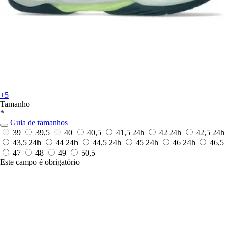
+5
Tamanho
*
Guia de tamanhos
39
39,5
40
40,5
41,5
24h
42
24h
42,5
24h
43,5
24h
44
24h
44,5
24h
45
24h
46
24h
46,5
47
48
49
50,5
Este campo é obrigatório