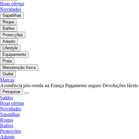
Boas ofertas
Novidades
Sapatilhas
Roupa
Balões
Protecções
Adepto
Lifestyle
Equipamento
Praia
Manutenção física
Outlet
Marcas
Assistência pós-venda na França
Pagamento seguro
Devoluções fáceis
Pesquisar
Saldos
Boas ofertas
Novidades
Sapatilhas
Roupa
Balões
Protecções
Adepto