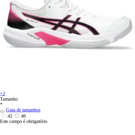
+2
Tamanho
*
Guia de tamanhos
42
46
Este campo é obrigatório