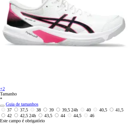
+2
Tamanho
*
Guia de tamanhos
37
37,5
38
39
39,5
24h
40
40,5
41,5
42
42,5
24h
43,5
44
44,5
46
Este campo é obrigatório