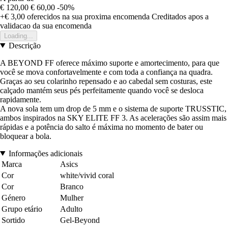
€ 120,00
€ 60,00
-50%
+€ 3,00
oferecidos na sua proxima encomenda
Creditados apos a
validacao da sua encomenda
Loading...
Descrição
A BEYOND FF oferece máximo suporte e amortecimento, para que
você se mova confortavelmente e com toda a confiança na quadra.
Graças ao seu colarinho repensado e ao cabedal sem costuras, este
calçado mantém seus pés perfeitamente quando você se desloca
rapidamente.
A nova sola tem um drop de 5 mm e o sistema de suporte TRUSSTIC,
ambos inspirados na SKY ELITE FF 3. As acelerações são assim mais
rápidas e a potência do salto é máxima no momento de bater ou
bloquear a bola.
Informações adicionais
Marca
Asics
Cor
white/vivid coral
Cor
Branco
Género
Mulher
Grupo etário
Adulto
Sortido
Gel-Beyond