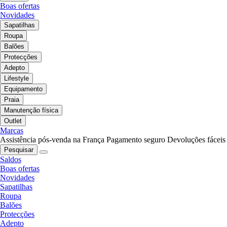
Boas ofertas
Novidades
Sapatilhas
Roupa
Balões
Protecções
Adepto
Lifestyle
Equipamento
Praia
Manutenção física
Outlet
Marcas
Assistência pós-venda na França
Pagamento seguro
Devoluções fáceis
Pesquisar
Saldos
Boas ofertas
Novidades
Sapatilhas
Roupa
Balões
Protecções
Adepto