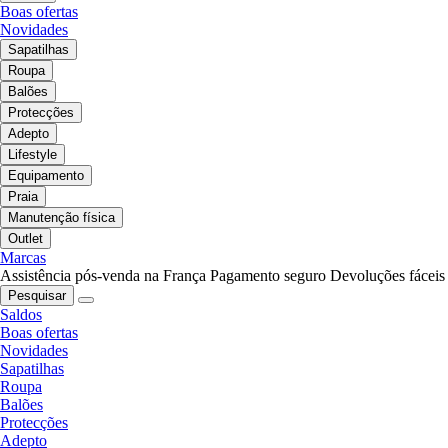
Boas ofertas
Novidades
Sapatilhas
Roupa
Balões
Protecções
Adepto
Lifestyle
Equipamento
Praia
Manutenção física
Outlet
Marcas
Assistência pós-venda na França
Pagamento seguro
Devoluções fáceis
Pesquisar
Saldos
Boas ofertas
Novidades
Sapatilhas
Roupa
Balões
Protecções
Adepto