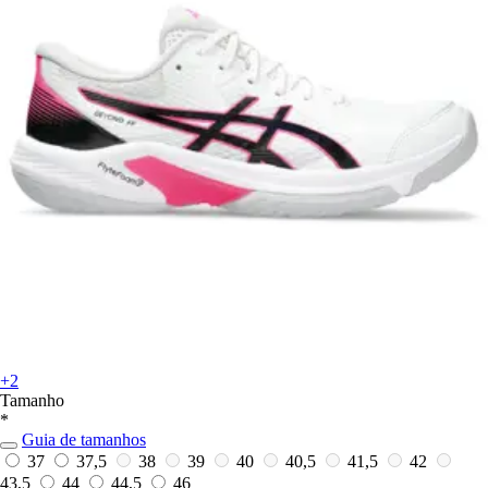
+2
Tamanho
*
Guia de tamanhos
37
37,5
38
39
40
40,5
41,5
42
43,5
44
44,5
46