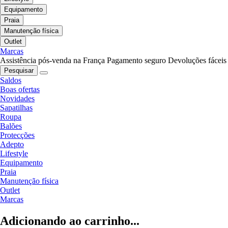
Equipamento
Praia
Manutenção física
Outlet
Marcas
Assistência pós-venda na França
Pagamento seguro
Devoluções fáceis
Pesquisar
Saldos
Boas ofertas
Novidades
Sapatilhas
Roupa
Balões
Protecções
Adepto
Lifestyle
Equipamento
Praia
Manutenção física
Outlet
Marcas
Adicionando ao carrinho...