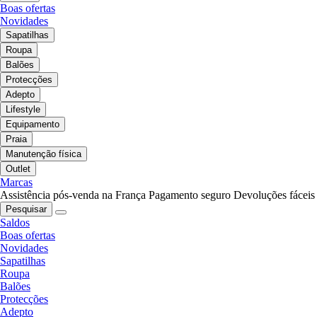
Boas ofertas
Novidades
Sapatilhas
Roupa
Balões
Protecções
Adepto
Lifestyle
Equipamento
Praia
Manutenção física
Outlet
Marcas
Assistência pós-venda na França
Pagamento seguro
Devoluções fáceis
Pesquisar
Saldos
Boas ofertas
Novidades
Sapatilhas
Roupa
Balões
Protecções
Adepto