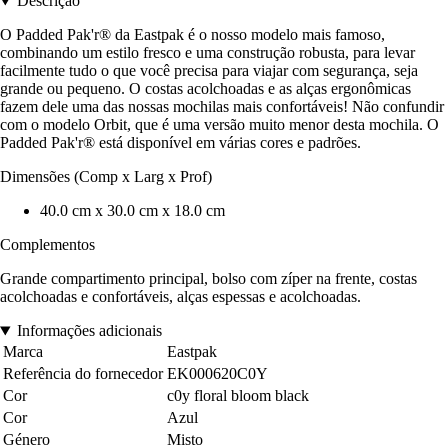
Descrição
O Padded Pak'r® da Eastpak é o nosso modelo mais famoso,
combinando um estilo fresco e uma construção robusta, para levar
facilmente tudo o que você precisa para viajar com segurança, seja
grande ou pequeno. O costas acolchoadas e as alças ergonômicas
fazem dele uma das nossas mochilas mais confortáveis! Não confundir
com o modelo Orbit, que é uma versão muito menor desta mochila. O
Padded Pak'r® está disponível em várias cores e padrões.
Dimensões (Comp x Larg x Prof)
40.0 cm x 30.0 cm x 18.0 cm
Complementos
Grande compartimento principal, bolso com zíper na frente, costas
acolchoadas e confortáveis, alças espessas e acolchoadas.
Informações adicionais
Marca
Eastpak
Referência do fornecedor
EK000620C0Y
Cor
c0y floral bloom black
Cor
Azul
Género
Misto