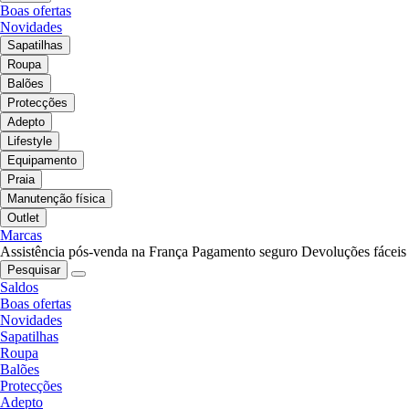
Boas ofertas
Novidades
Sapatilhas
Roupa
Balões
Protecções
Adepto
Lifestyle
Equipamento
Praia
Manutenção física
Outlet
Marcas
Assistência pós-venda na França
Pagamento seguro
Devoluções fáceis
Pesquisar
Saldos
Boas ofertas
Novidades
Sapatilhas
Roupa
Balões
Protecções
Adepto