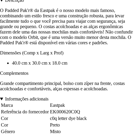
Descrição
O Padded Pak'r® da Eastpak é o nosso modelo mais famoso,
combinando um estilo fresco e uma construção robusta, para levar
facilmente tudo o que você precisa para viajar com segurança, seja
grande ou pequeno. O costas acolchoadas e as alças ergonômicas
fazem dele uma das nossas mochilas mais confortáveis! Não confundir
com o modelo Orbit, que é uma versão muito menor desta mochila. O
Padded Pak'r® está disponível em várias cores e padrões.
Dimensões (Comp x Larg x Prof)
40.0 cm x 30.0 cm x 18.0 cm
Complementos
Grande compartimento principal, bolso com zíper na frente, costas
acolchoadas e confortáveis, alças espessas e acolchoadas.
Informações adicionais
Marca
Eastpak
Referência do fornecedor
EK000620C0Q
Cor
c0q letter dye black
Cor
Preto
Género
Misto