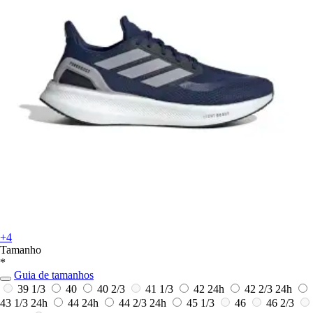
+4
Tamanho
*
Guia de tamanhos
39 1/3
40
40 2/3
41 1/3
42
24h
42 2/3
24h
43 1/3
24h
44
24h
44 2/3
24h
45 1/3
46
46 2/3