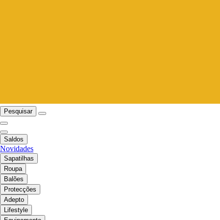
Pesquisar
Saldos
Novidades
Sapatilhas
Roupa
Balões
Protecções
Adepto
Lifestyle