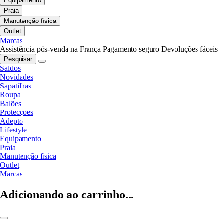
Equipamento
Praia
Manutenção física
Outlet
Marcas
Assistência pós-venda na França
Pagamento seguro
Devoluções fáceis
Pesquisar
Saldos
Novidades
Sapatilhas
Roupa
Balões
Protecções
Adepto
Lifestyle
Equipamento
Praia
Manutenção física
Outlet
Marcas
Adicionando ao carrinho...