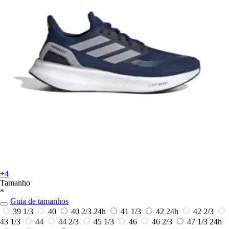
+4
Tamanho
*
Guia de tamanhos
39 1/3
40
40 2/3
24h
41 1/3
42
24h
42 2/3
43 1/3
44
44 2/3
45 1/3
46
46 2/3
47 1/3
24h