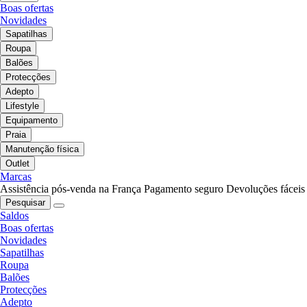
Boas ofertas
Novidades
Sapatilhas
Roupa
Balões
Protecções
Adepto
Lifestyle
Equipamento
Praia
Manutenção física
Outlet
Marcas
Assistência pós-venda na França
Pagamento seguro
Devoluções fáceis
Pesquisar
Saldos
Boas ofertas
Novidades
Sapatilhas
Roupa
Balões
Protecções
Adepto