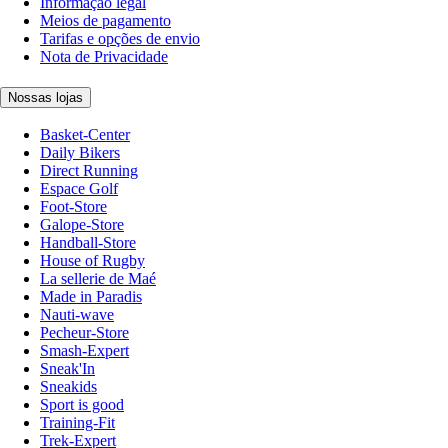
Informação legal
Meios de pagamento
Tarifas e opções de envio
Nota de Privacidade
Nossas lojas
Basket-Center
Daily Bikers
Direct Running
Espace Golf
Foot-Store
Galope-Store
Handball-Store
House of Rugby
La sellerie de Maé
Made in Paradis
Nauti-wave
Pecheur-Store
Smash-Expert
Sneak'In
Sneakids
Sport is good
Training-Fit
Trek-Expert