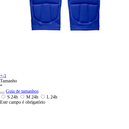
+-1
Tamanho
*
Guia de tamanhos
S
24h
M
24h
L
24h
Este campo é obrigatório