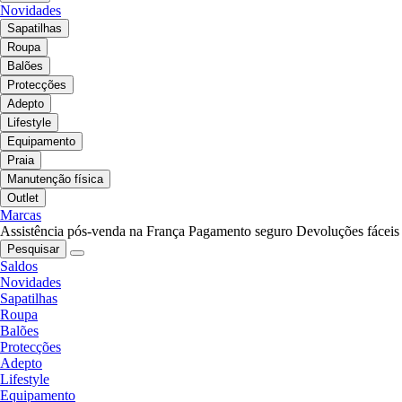
Novidades
Sapatilhas
Roupa
Balões
Protecções
Adepto
Lifestyle
Equipamento
Praia
Manutenção física
Outlet
Marcas
Assistência pós-venda na França
Pagamento seguro
Devoluções fáceis
Pesquisar
Saldos
Novidades
Sapatilhas
Roupa
Balões
Protecções
Adepto
Lifestyle
Equipamento