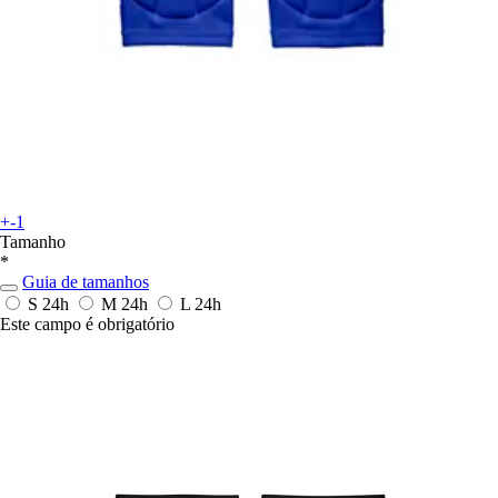
+-1
Tamanho
*
Guia de tamanhos
S
24h
M
24h
L
24h
Este campo é obrigatório