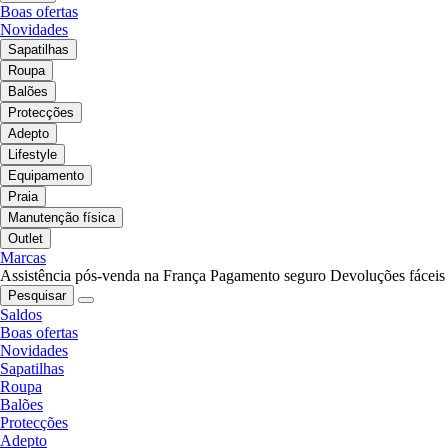
Boas ofertas
Novidades
Sapatilhas
Roupa
Balões
Protecções
Adepto
Lifestyle
Equipamento
Praia
Manutenção física
Outlet
Marcas
Assistência pós-venda na França
Pagamento seguro
Devoluções fáceis
Pesquisar
Saldos
Boas ofertas
Novidades
Sapatilhas
Roupa
Balões
Protecções
Adepto