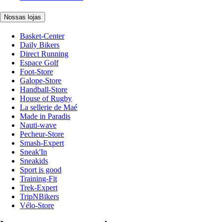
Nossas lojas
Basket-Center
Daily Bikers
Direct Running
Espace Golf
Foot-Store
Galope-Store
Handball-Store
House of Rugby
La sellerie de Maé
Made in Paradis
Nauti-wave
Pecheur-Store
Smash-Expert
Sneak'In
Sneakids
Sport is good
Training-Fit
Trek-Expert
TripNBikers
Vélo-Store