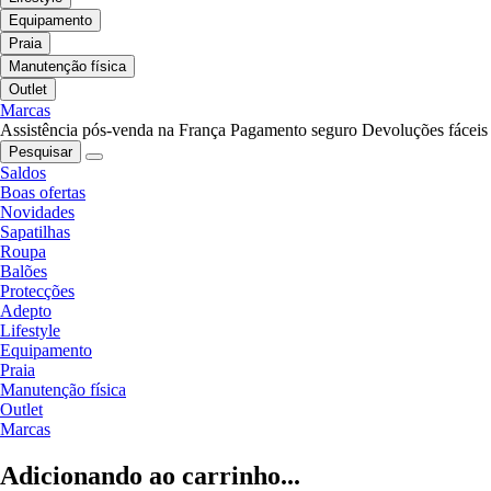
Equipamento
Praia
Manutenção física
Outlet
Marcas
Assistência pós-venda na França
Pagamento seguro
Devoluções fáceis
Pesquisar
Saldos
Boas ofertas
Novidades
Sapatilhas
Roupa
Balões
Protecções
Adepto
Lifestyle
Equipamento
Praia
Manutenção física
Outlet
Marcas
Adicionando ao carrinho...