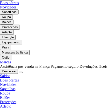
Boas ofertas
Novidades
Sapatilhas
Roupa
Balões
Protecções
Adepto
Lifestyle
Equipamento
Praia
Manutenção física
Outlet
Marcas
Assistência pós-venda na França
Pagamento seguro
Devoluções fáceis
Pesquisar
Saldos
Boas ofertas
Novidades
Sapatilhas
Roupa
Balões
Protecções
Adepto