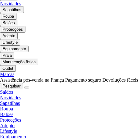
Novidades
Sapatilhas
Roupa
Balões
Protecções
Adepto
Lifestyle
Equipamento
Praia
Manutenção física
Outlet
Marcas
Assistência pós-venda na França
Pagamento seguro
Devoluções fáceis
Pesquisar
Saldos
Novidades
Sapatilhas
Roupa
Balões
Protecções
Adepto
Lifestyle
Equipamento