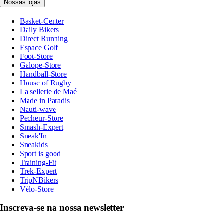
Nossas lojas
Basket-Center
Daily Bikers
Direct Running
Espace Golf
Foot-Store
Galope-Store
Handball-Store
House of Rugby
La sellerie de Maé
Made in Paradis
Nauti-wave
Pecheur-Store
Smash-Expert
Sneak'In
Sneakids
Sport is good
Training-Fit
Trek-Expert
TripNBikers
Vélo-Store
Inscreva-se na nossa newsletter