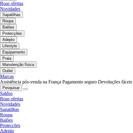
Boas ofertas
Novidades
Sapatilhas
Roupa
Balões
Protecções
Adepto
Lifestyle
Equipamento
Praia
Manutenção física
Outlet
Marcas
Assistência pós-venda na França
Pagamento seguro
Devoluções fáceis
Pesquisar
Saldos
Boas ofertas
Novidades
Sapatilhas
Roupa
Balões
Protecções
Adepto