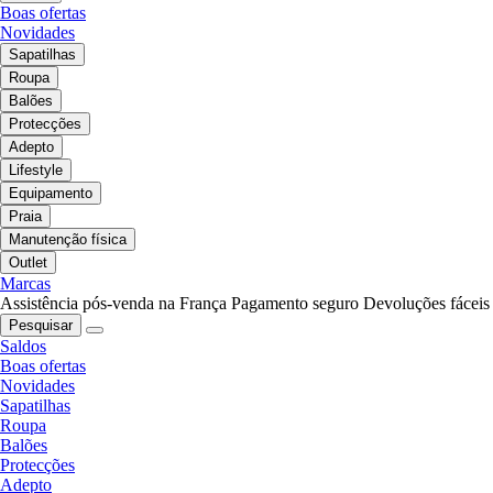
Boas ofertas
Novidades
Sapatilhas
Roupa
Balões
Protecções
Adepto
Lifestyle
Equipamento
Praia
Manutenção física
Outlet
Marcas
Assistência pós-venda na França
Pagamento seguro
Devoluções fáceis
Pesquisar
Saldos
Boas ofertas
Novidades
Sapatilhas
Roupa
Balões
Protecções
Adepto