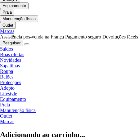
Equipamento
Praia
Manutenção física
Outlet
Marcas
Assistência pós-venda na França
Pagamento seguro
Devoluções fáceis
Pesquisar
Saldos
Boas ofertas
Novidades
Sapatilhas
Roupa
Balões
Protecções
Adepto
Lifestyle
Equipamento
Praia
Manutenção física
Outlet
Marcas
Adicionando ao carrinho...