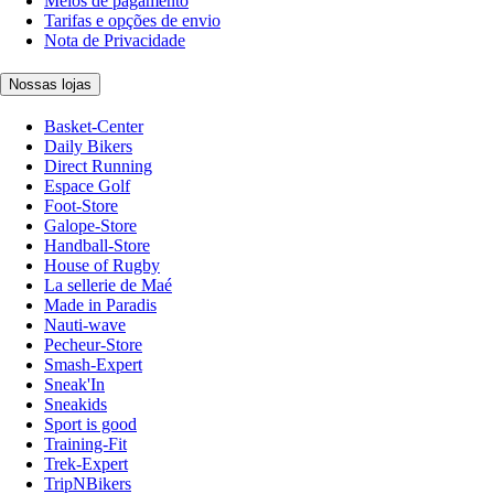
Meios de pagamento
Tarifas e opções de envio
Nota de Privacidade
Nossas lojas
Basket-Center
Daily Bikers
Direct Running
Espace Golf
Foot-Store
Galope-Store
Handball-Store
House of Rugby
La sellerie de Maé
Made in Paradis
Nauti-wave
Pecheur-Store
Smash-Expert
Sneak'In
Sneakids
Sport is good
Training-Fit
Trek-Expert
TripNBikers