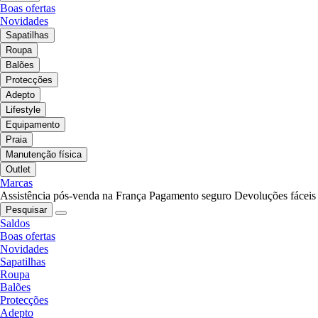
Boas ofertas
Novidades
Sapatilhas
Roupa
Balões
Protecções
Adepto
Lifestyle
Equipamento
Praia
Manutenção física
Outlet
Marcas
Assistência pós-venda na França
Pagamento seguro
Devoluções fáceis
Pesquisar
Saldos
Boas ofertas
Novidades
Sapatilhas
Roupa
Balões
Protecções
Adepto