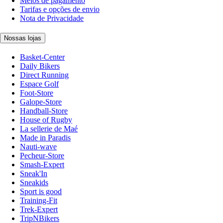
Meios de pagamento
Tarifas e opções de envio
Nota de Privacidade
Nossas lojas
Basket-Center
Daily Bikers
Direct Running
Espace Golf
Foot-Store
Galope-Store
Handball-Store
House of Rugby
La sellerie de Maé
Made in Paradis
Nauti-wave
Pecheur-Store
Smash-Expert
Sneak'In
Sneakids
Sport is good
Training-Fit
Trek-Expert
TripNBikers