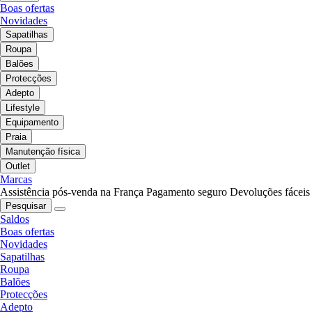
Boas ofertas
Novidades
Sapatilhas
Roupa
Balões
Protecções
Adepto
Lifestyle
Equipamento
Praia
Manutenção física
Outlet
Marcas
Assistência pós-venda na França
Pagamento seguro
Devoluções fáceis
Pesquisar
Saldos
Boas ofertas
Novidades
Sapatilhas
Roupa
Balões
Protecções
Adepto