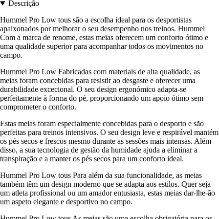
Descrição
Hummel Pro Low tous são a escolha ideal para os desportistas
apaixonados por melhorar o seu desempenho nos treinos. Hummel
Com a marca de renome, estas meias oferecem um conforto ótimo e
uma qualidade superior para acompanhar todos os movimentos no
campo.
Hummel Pro Low Fabricadas com materiais de alta qualidade, as
meias foram concebidas para resistir ao desgaste e oferecer uma
durabilidade excecional. O seu design ergonómico adapta-se
perfeitamente à forma do pé, proporcionando um apoio ótimo sem
comprometer o conforto.
Estas meias foram especialmente concebidas para o desporto e são
perfeitas para treinos intensivos. O seu design leve e respirável mantém
os pés secos e frescos mesmo durante as sessões mais intensas. Além
disso, a sua tecnologia de gestão da humidade ajuda a eliminar a
transpiração e a manter os pés secos para um conforto ideal.
Hummel Pro Low tous Para além da sua funcionalidade, as meias
também têm um design moderno que se adapta aos estilos. Quer seja
um atleta profissional ou um amador entusiasta, estas meias dar-lhe-ão
um aspeto elegante e desportivo no campo.
Hummel Pro Low tous As meias são uma escolha obrigatória para os