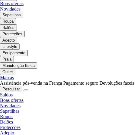
Boas ofertas
Novidades
Sapatilhas
Roupa
Balões
Protecções
Adepto
Lifestyle
Equipamento
Praia
Manutenção física
Outlet
Marcas
Assistência pós-venda na França
Pagamento seguro
Devoluções fáceis
Pesquisar
Saldos
Boas ofertas
Novidades
Sapatilhas
Roupa
Balões
Protecções
Adepto