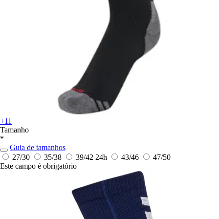
+11
Tamanho
*
Guia de tamanhos
27/30
35/38
39/42
24h
43/46
47/50
Este campo é obrigatório