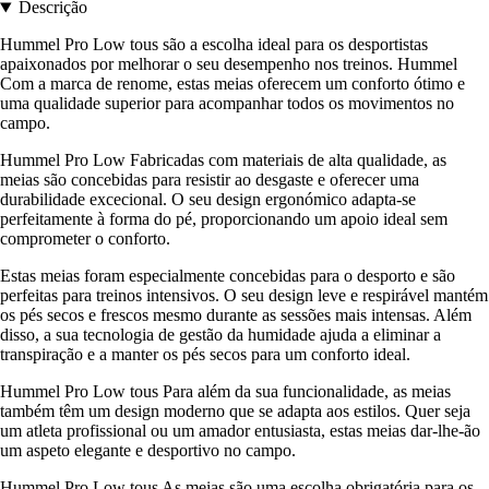
Descrição
Hummel Pro Low tous são a escolha ideal para os desportistas
apaixonados por melhorar o seu desempenho nos treinos. Hummel
Com a marca de renome, estas meias oferecem um conforto ótimo e
uma qualidade superior para acompanhar todos os movimentos no
campo.
Hummel Pro Low Fabricadas com materiais de alta qualidade, as
meias são concebidas para resistir ao desgaste e oferecer uma
durabilidade excecional. O seu design ergonómico adapta-se
perfeitamente à forma do pé, proporcionando um apoio ideal sem
comprometer o conforto.
Estas meias foram especialmente concebidas para o desporto e são
perfeitas para treinos intensivos. O seu design leve e respirável mantém
os pés secos e frescos mesmo durante as sessões mais intensas. Além
disso, a sua tecnologia de gestão da humidade ajuda a eliminar a
transpiração e a manter os pés secos para um conforto ideal.
Hummel Pro Low tous Para além da sua funcionalidade, as meias
também têm um design moderno que se adapta aos estilos. Quer seja
um atleta profissional ou um amador entusiasta, estas meias dar-lhe-ão
um aspeto elegante e desportivo no campo.
Hummel Pro Low tous As meias são uma escolha obrigatória para os