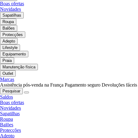
Boas ofertas
Novidades
Sapatilhas
Roupa
Balões
Protecções
Adepto
Lifestyle
Equipamento
Praia
Manutenção física
Outlet
Marcas
Assistência pós-venda na França
Pagamento seguro
Devoluções fáceis
Pesquisar
Saldos
Boas ofertas
Novidades
Sapatilhas
Roupa
Balões
Protecções
Adepto