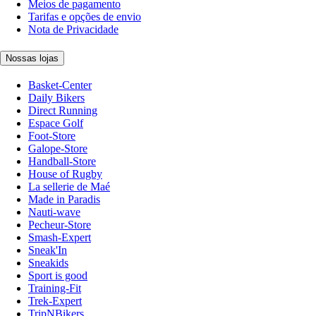
Meios de pagamento
Tarifas e opções de envio
Nota de Privacidade
Nossas lojas
Basket-Center
Daily Bikers
Direct Running
Espace Golf
Foot-Store
Galope-Store
Handball-Store
House of Rugby
La sellerie de Maé
Made in Paradis
Nauti-wave
Pecheur-Store
Smash-Expert
Sneak'In
Sneakids
Sport is good
Training-Fit
Trek-Expert
TripNBikers