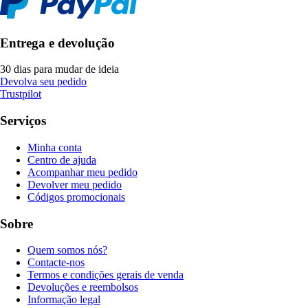
Entrega e devolução
30 dias para mudar de ideia
Devolva seu pedido
Trustpilot
Serviços
Minha conta
Centro de ajuda
Acompanhar meu pedido
Devolver meu pedido
Códigos promocionais
Sobre
Quem somos nós?
Contacte-nos
Termos e condições gerais de venda
Devoluções e reembolsos
Informação legal