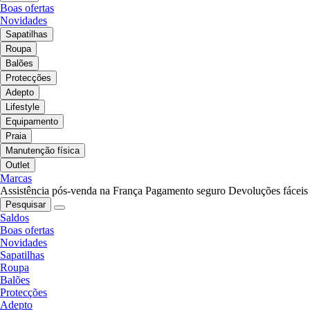
Boas ofertas
Novidades
Sapatilhas
Roupa
Balões
Protecções
Adepto
Lifestyle
Equipamento
Praia
Manutenção física
Outlet
Marcas
Assistência pós-venda na França
Pagamento seguro
Devoluções fáceis
Pesquisar
Saldos
Boas ofertas
Novidades
Sapatilhas
Roupa
Balões
Protecções
Adepto