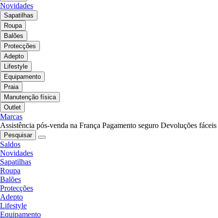
Novidades
Sapatilhas
Roupa
Balões
Protecções
Adepto
Lifestyle
Equipamento
Praia
Manutenção física
Outlet
Marcas
Assistência pós-venda na França
Pagamento seguro
Devoluções fáceis
Pesquisar
Saldos
Novidades
Sapatilhas
Roupa
Balões
Protecções
Adepto
Lifestyle
Equipamento