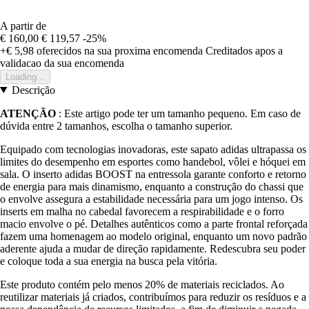
A partir de
€ 160,00
€ 119,57
-25%
+€ 5,98
oferecidos na sua proxima encomenda
Creditados apos a
validacao da sua encomenda
Loading...
Descrição
ATENÇÃO
: Este artigo pode ter um tamanho pequeno. Em caso de
dúvida entre 2 tamanhos, escolha o tamanho superior.
Equipado com tecnologias inovadoras, este sapato adidas ultrapassa os
limites do desempenho em esportes como handebol, vôlei e hóquei em
sala. O inserto adidas BOOST na entressola garante conforto e retorno
de energia para mais dinamismo, enquanto a construção do chassi que
o envolve assegura a estabilidade necessária para um jogo intenso. Os
inserts em malha no cabedal favorecem a respirabilidade e o forro
macio envolve o pé. Detalhes autênticos como a parte frontal reforçada
fazem uma homenagem ao modelo original, enquanto um novo padrão
aderente ajuda a mudar de direção rapidamente. Redescubra seu poder
e coloque toda a sua energia na busca pela vitória.
Este produto contém pelo menos 20% de materiais reciclados. Ao
reutilizar materiais já criados, contribuímos para reduzir os resíduos e a