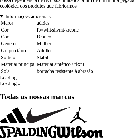
nossa dependência de recursos limitados, a fim de diminuir a pegada
ecológica dos produtos que fabricamos.
Informações adicionais
Marca
adidas
Cor
ftwwht/silvmt/greone
Cor
Branco
Género
Mulher
Grupo etário
Adulto
Sortido
Stabil
Material principal
Material sintético / têxtil
Sola
borracha resistente à abrasão
Loading...
Loading...
Todas as nossas marcas