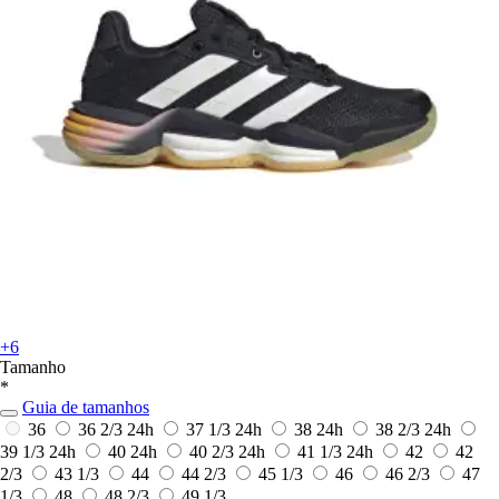
+6
Tamanho
*
Guia de tamanhos
36
36 2/3
24h
37 1/3
24h
38
24h
38 2/3
24h
39 1/3
24h
40
24h
40 2/3
24h
41 1/3
24h
42
42
2/3
43 1/3
44
44 2/3
45 1/3
46
46 2/3
47
1/3
48
48 2/3
49 1/3