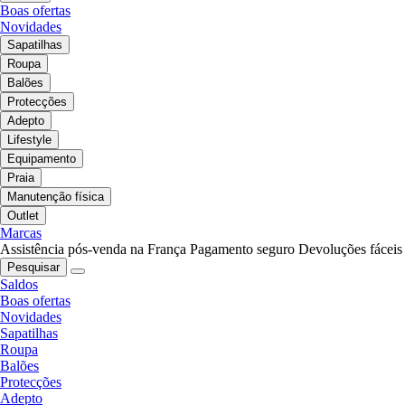
Boas ofertas
Novidades
Sapatilhas
Roupa
Balões
Protecções
Adepto
Lifestyle
Equipamento
Praia
Manutenção física
Outlet
Marcas
Assistência pós-venda na França
Pagamento seguro
Devoluções fáceis
Pesquisar
Saldos
Boas ofertas
Novidades
Sapatilhas
Roupa
Balões
Protecções
Adepto