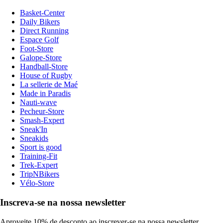
Basket-Center
Daily Bikers
Direct Running
Espace Golf
Foot-Store
Galope-Store
Handball-Store
House of Rugby
La sellerie de Maé
Made in Paradis
Nauti-wave
Pecheur-Store
Smash-Expert
Sneak'In
Sneakids
Sport is good
Training-Fit
Trek-Expert
TripNBikers
Vélo-Store
Inscreva-se na nossa newsletter
Aproveite 10% de desconto ao inscrever-se na nossa newsletter