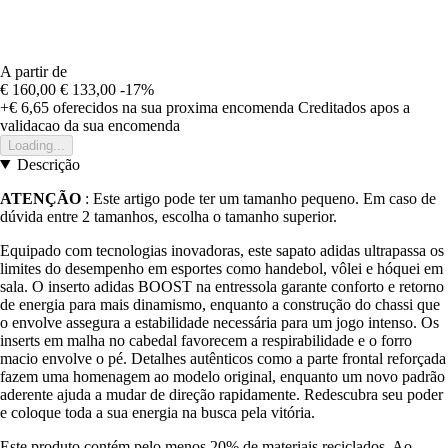
A partir de
€ 160,00
€ 133,00
-17%
+€ 6,65
oferecidos na sua proxima encomenda
Creditados apos a
validacao da sua encomenda
Loading...
Descrição
ATENÇÃO
: Este artigo pode ter um tamanho pequeno. Em caso de
dúvida entre 2 tamanhos, escolha o tamanho superior.
Equipado com tecnologias inovadoras, este sapato adidas ultrapassa os
limites do desempenho em esportes como handebol, vôlei e hóquei em
sala. O inserto adidas BOOST na entressola garante conforto e retorno
de energia para mais dinamismo, enquanto a construção do chassi que
o envolve assegura a estabilidade necessária para um jogo intenso. Os
inserts em malha no cabedal favorecem a respirabilidade e o forro
macio envolve o pé. Detalhes autênticos como a parte frontal reforçada
fazem uma homenagem ao modelo original, enquanto um novo padrão
aderente ajuda a mudar de direção rapidamente. Redescubra seu poder
e coloque toda a sua energia na busca pela vitória.
Este produto contém pelo menos 20% de materiais reciclados. Ao