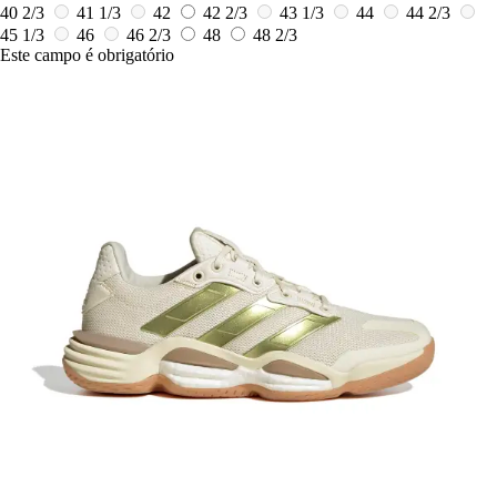
40 2/3
41 1/3
42
42 2/3
43 1/3
44
44 2/3
45 1/3
46
46 2/3
48
48 2/3
Este campo é obrigatório