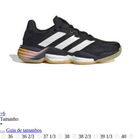
+6
Tamanho
*
Guia de tamanhos
36
36 2/3
37 1/3
38
38 2/3
39 1/3
40