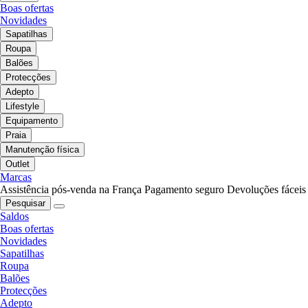
Boas ofertas
Novidades
Sapatilhas
Roupa
Balões
Protecções
Adepto
Lifestyle
Equipamento
Praia
Manutenção física
Outlet
Marcas
Assistência pós-venda na França
Pagamento seguro
Devoluções fáceis
Pesquisar
Saldos
Boas ofertas
Novidades
Sapatilhas
Roupa
Balões
Protecções
Adepto