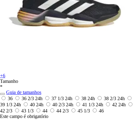
+6
Tamanho
*
Guia de tamanhos
36
36 2/3
24h
37 1/3
24h
38
24h
38 2/3
24h
39 1/3
24h
40
24h
40 2/3
24h
41 1/3
24h
42
24h
42 2/3
43 1/3
44
44 2/3
45 1/3
46
Este campo é obrigatório