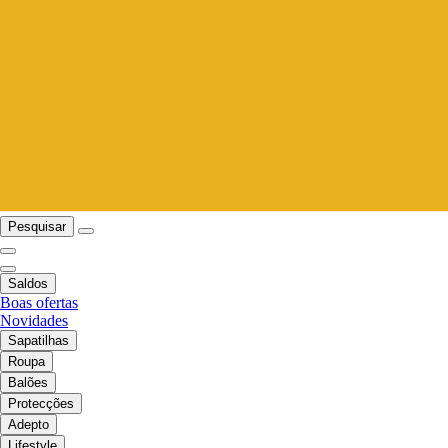
Pesquisar
Saldos
Boas ofertas
Novidades
Sapatilhas
Roupa
Balões
Protecções
Adepto
Lifestyle