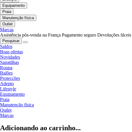
Equipamento
Praia
Manutenção física
Outlet
Marcas
Assistência pós-venda na França
Pagamento seguro
Devoluções fáceis
Pesquisar
Saldos
Boas ofertas
Novidades
Sapatilhas
Roupa
Balões
Protecções
Adepto
Lifestyle
Equipamento
Praia
Manutenção física
Outlet
Marcas
Adicionando ao carrinho...