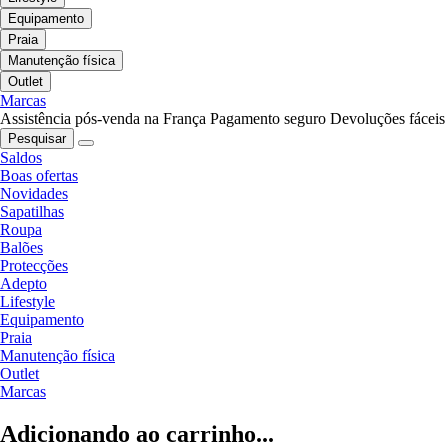
Equipamento
Praia
Manutenção física
Outlet
Marcas
Assistência pós-venda na França
Pagamento seguro
Devoluções fáceis
Pesquisar
Saldos
Boas ofertas
Novidades
Sapatilhas
Roupa
Balões
Protecções
Adepto
Lifestyle
Equipamento
Praia
Manutenção física
Outlet
Marcas
Adicionando ao carrinho...