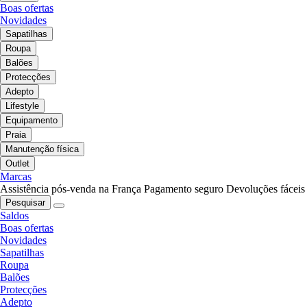
Boas ofertas
Novidades
Sapatilhas
Roupa
Balões
Protecções
Adepto
Lifestyle
Equipamento
Praia
Manutenção física
Outlet
Marcas
Assistência pós-venda na França
Pagamento seguro
Devoluções fáceis
Pesquisar
Saldos
Boas ofertas
Novidades
Sapatilhas
Roupa
Balões
Protecções
Adepto