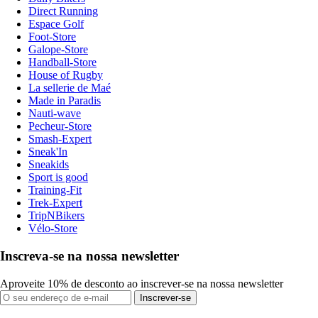
Direct Running
Espace Golf
Foot-Store
Galope-Store
Handball-Store
House of Rugby
La sellerie de Maé
Made in Paradis
Nauti-wave
Pecheur-Store
Smash-Expert
Sneak'In
Sneakids
Sport is good
Training-Fit
Trek-Expert
TripNBikers
Vélo-Store
Inscreva-se na nossa newsletter
Aproveite 10% de desconto ao inscrever-se na nossa newsletter
Inscrever-se