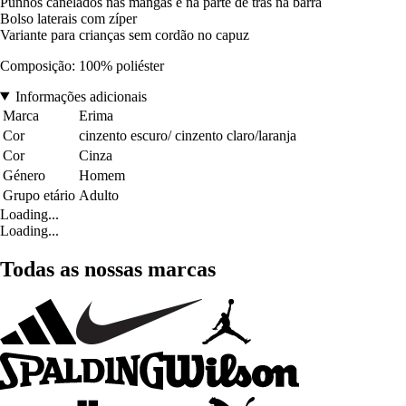
Punhos canelados nas mangas e na parte de trás na barra
Bolso laterais com zíper
Variante para crianças sem cordão no capuz
Composição: 100% poliéster
Informações adicionais
Marca
Erima
Cor
cinzento escuro/ cinzento claro/laranja
Cor
Cinza
Género
Homem
Grupo etário
Adulto
Loading...
Loading...
Todas as nossas marcas