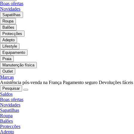
Boas ofertas
Novidades
Sapatilhas
Roupa
Balões
Protecções
Adepto
Lifestyle
Equipamento
Praia
Manutenção física
Outlet
Marcas
Assistência pós-venda na França
Pagamento seguro
Devoluções fáceis
Pesquisar
Saldos
Boas ofertas
Novidades
Sapatilhas
Roupa
Balões
Protecções
Adepto