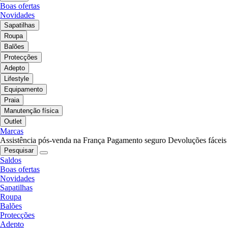
Boas ofertas
Novidades
Sapatilhas
Roupa
Balões
Protecções
Adepto
Lifestyle
Equipamento
Praia
Manutenção física
Outlet
Marcas
Assistência pós-venda na França
Pagamento seguro
Devoluções fáceis
Pesquisar
Saldos
Boas ofertas
Novidades
Sapatilhas
Roupa
Balões
Protecções
Adepto