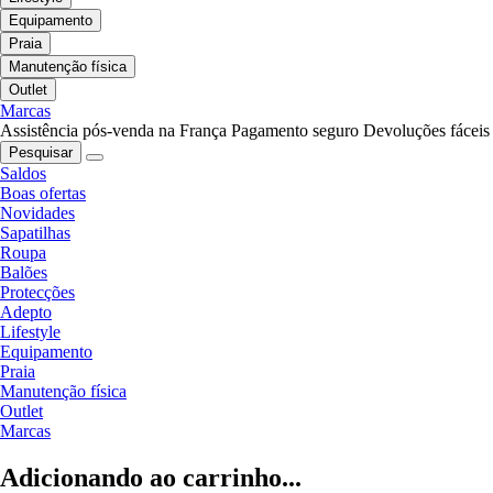
Equipamento
Praia
Manutenção física
Outlet
Marcas
Assistência pós-venda na França
Pagamento seguro
Devoluções fáceis
Pesquisar
Saldos
Boas ofertas
Novidades
Sapatilhas
Roupa
Balões
Protecções
Adepto
Lifestyle
Equipamento
Praia
Manutenção física
Outlet
Marcas
Adicionando ao carrinho...