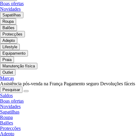
Boas ofertas
Novidades
Sapatilhas
Roupa
Balões
Protecções
Adepto
Lifestyle
Equipamento
Praia
Manutenção física
Outlet
Marcas
Assistência pós-venda na França
Pagamento seguro
Devoluções fáceis
Pesquisar
Saldos
Boas ofertas
Novidades
Sapatilhas
Roupa
Balões
Protecções
Adepto