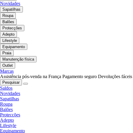
Novidades
Sapatilhas
Roupa
Balões
Protecções
Adepto
Lifestyle
Equipamento
Praia
Manutenção física
Outlet
Marcas
Assistência pós-venda na França
Pagamento seguro
Devoluções fáceis
Pesquisar
Saldos
Novidades
Sapatilhas
Roupa
Balões
Protecções
Adepto
Lifestyle
Equipamento