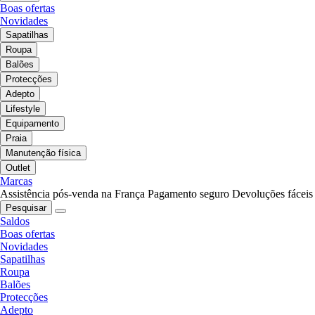
Boas ofertas
Novidades
Sapatilhas
Roupa
Balões
Protecções
Adepto
Lifestyle
Equipamento
Praia
Manutenção física
Outlet
Marcas
Assistência pós-venda na França
Pagamento seguro
Devoluções fáceis
Pesquisar
Saldos
Boas ofertas
Novidades
Sapatilhas
Roupa
Balões
Protecções
Adepto