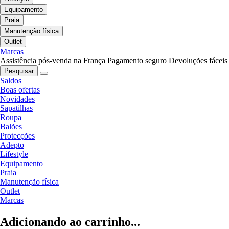
Equipamento
Praia
Manutenção física
Outlet
Marcas
Assistência pós-venda na França
Pagamento seguro
Devoluções fáceis
Pesquisar
Saldos
Boas ofertas
Novidades
Sapatilhas
Roupa
Balões
Protecções
Adepto
Lifestyle
Equipamento
Praia
Manutenção física
Outlet
Marcas
Adicionando ao carrinho...