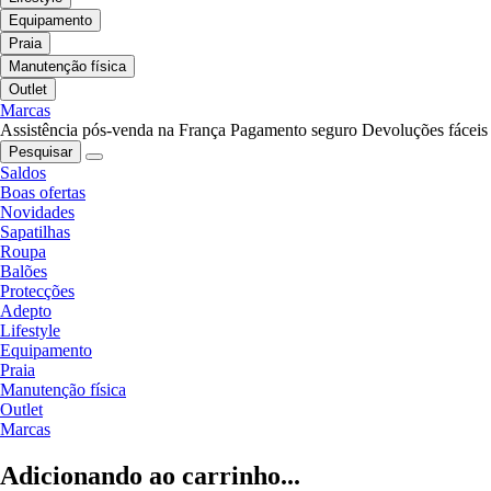
Equipamento
Praia
Manutenção física
Outlet
Marcas
Assistência pós-venda na França
Pagamento seguro
Devoluções fáceis
Pesquisar
Saldos
Boas ofertas
Novidades
Sapatilhas
Roupa
Balões
Protecções
Adepto
Lifestyle
Equipamento
Praia
Manutenção física
Outlet
Marcas
Adicionando ao carrinho...