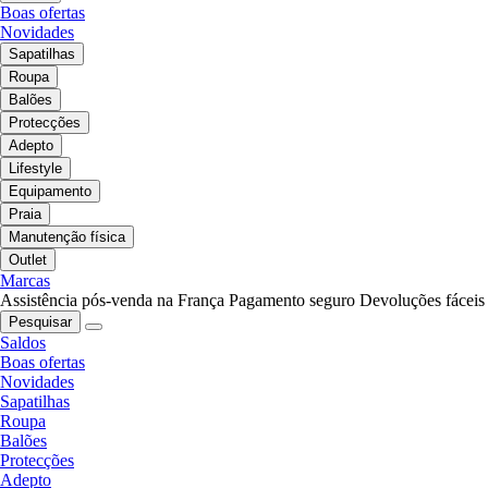
Boas ofertas
Novidades
Sapatilhas
Roupa
Balões
Protecções
Adepto
Lifestyle
Equipamento
Praia
Manutenção física
Outlet
Marcas
Assistência pós-venda na França
Pagamento seguro
Devoluções fáceis
Pesquisar
Saldos
Boas ofertas
Novidades
Sapatilhas
Roupa
Balões
Protecções
Adepto