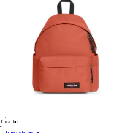
+13
Tamanho
*
Guia de tamanhos