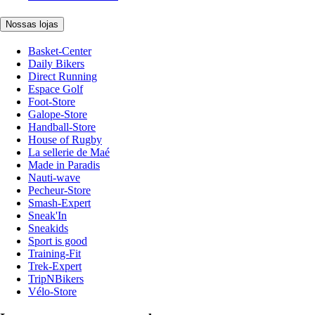
Nossas lojas
Basket-Center
Daily Bikers
Direct Running
Espace Golf
Foot-Store
Galope-Store
Handball-Store
House of Rugby
La sellerie de Maé
Made in Paradis
Nauti-wave
Pecheur-Store
Smash-Expert
Sneak'In
Sneakids
Sport is good
Training-Fit
Trek-Expert
TripNBikers
Vélo-Store