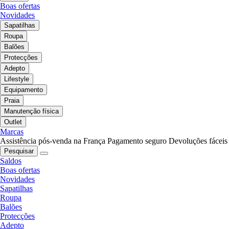
Boas ofertas
Novidades
Sapatilhas
Roupa
Balões
Protecções
Adepto
Lifestyle
Equipamento
Praia
Manutenção física
Outlet
Marcas
Assistência pós-venda na França
Pagamento seguro
Devoluções fáceis
Pesquisar
Saldos
Boas ofertas
Novidades
Sapatilhas
Roupa
Balões
Protecções
Adepto