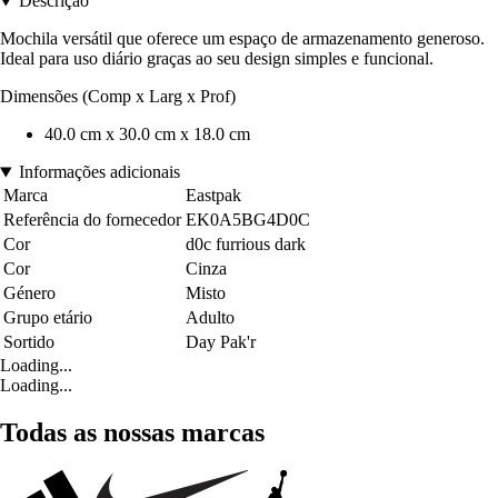
Descrição
Mochila versátil que oferece um espaço de armazenamento generoso.
Ideal para uso diário graças ao seu design simples e funcional.
Dimensões (Comp x Larg x Prof)
40.0 cm x 30.0 cm x 18.0 cm
Informações adicionais
Marca
Eastpak
Referência do fornecedor
EK0A5BG4D0C
Cor
d0c furrious dark
Cor
Cinza
Género
Misto
Grupo etário
Adulto
Sortido
Day Pak'r
Loading...
Loading...
Todas as nossas marcas