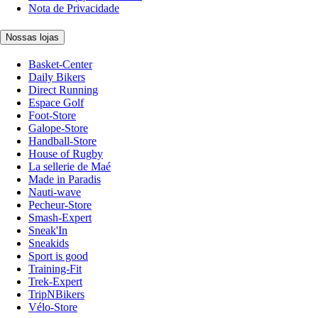
Nota de Privacidade
Nossas lojas
Basket-Center
Daily Bikers
Direct Running
Espace Golf
Foot-Store
Galope-Store
Handball-Store
House of Rugby
La sellerie de Maé
Made in Paradis
Nauti-wave
Pecheur-Store
Smash-Expert
Sneak'In
Sneakids
Sport is good
Training-Fit
Trek-Expert
TripNBikers
Vélo-Store