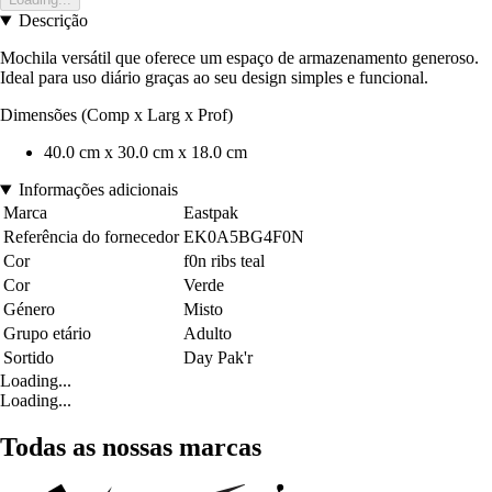
Descrição
Mochila versátil que oferece um espaço de armazenamento generoso.
Ideal para uso diário graças ao seu design simples e funcional.
Dimensões (Comp x Larg x Prof)
40.0 cm x 30.0 cm x 18.0 cm
Informações adicionais
Marca
Eastpak
Referência do fornecedor
EK0A5BG4F0N
Cor
f0n ribs teal
Cor
Verde
Género
Misto
Grupo etário
Adulto
Sortido
Day Pak'r
Loading...
Loading...
Todas as nossas marcas