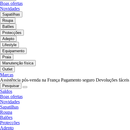
Boas ofertas
Novidades
Sapatilhas
Roupa
Balões
Protecções
Adepto
Lifestyle
Equipamento
Praia
Manutenção física
Outlet
Marcas
Assistência pós-venda na França
Pagamento seguro
Devoluções fáceis
Pesquisar
Saldos
Boas ofertas
Novidades
Sapatilhas
Roupa
Balões
Protecções
Adepto