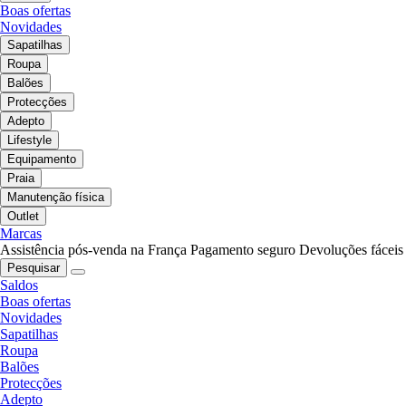
Boas ofertas
Novidades
Sapatilhas
Roupa
Balões
Protecções
Adepto
Lifestyle
Equipamento
Praia
Manutenção física
Outlet
Marcas
Assistência pós-venda na França
Pagamento seguro
Devoluções fáceis
Pesquisar
Saldos
Boas ofertas
Novidades
Sapatilhas
Roupa
Balões
Protecções
Adepto