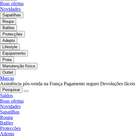
Boas ofertas
Novidades
Sapatilhas
Roupa
Balões
Protecções
Adepto
Lifestyle
Equipamento
Praia
Manutenção física
Outlet
Marcas
Assistência pós-venda na França
Pagamento seguro
Devoluções fáceis
Pesquisar
Saldos
Boas ofertas
Novidades
Sapatilhas
Roupa
Balões
Protecções
Adepto