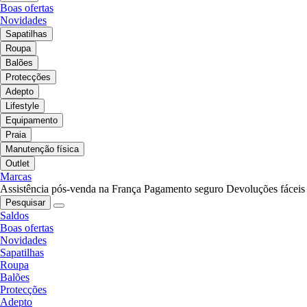
Boas ofertas
Novidades
Sapatilhas
Roupa
Balões
Protecções
Adepto
Lifestyle
Equipamento
Praia
Manutenção física
Outlet
Marcas
Assistência pós-venda na França
Pagamento seguro
Devoluções fáceis
Pesquisar
Saldos
Boas ofertas
Novidades
Sapatilhas
Roupa
Balões
Protecções
Adepto