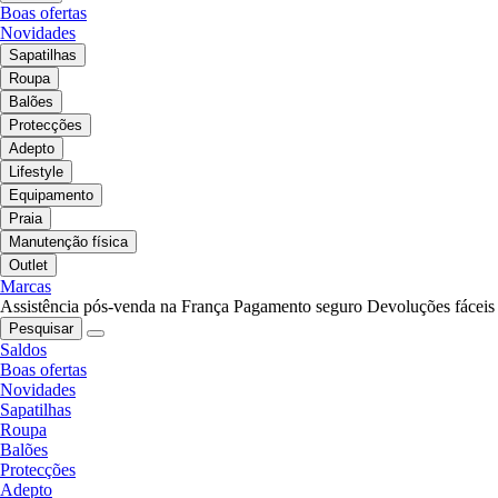
Boas ofertas
Novidades
Sapatilhas
Roupa
Balões
Protecções
Adepto
Lifestyle
Equipamento
Praia
Manutenção física
Outlet
Marcas
Assistência pós-venda na França
Pagamento seguro
Devoluções fáceis
Pesquisar
Saldos
Boas ofertas
Novidades
Sapatilhas
Roupa
Balões
Protecções
Adepto