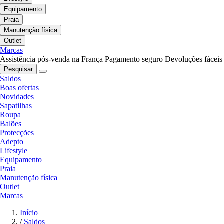
Equipamento
Praia
Manutenção física
Outlet
Marcas
Assistência pós-venda na França
Pagamento seguro
Devoluções fáceis
Pesquisar
Saldos
Boas ofertas
Novidades
Sapatilhas
Roupa
Balões
Protecções
Adepto
Lifestyle
Equipamento
Praia
Manutenção física
Outlet
Marcas
Início
/
Saldos