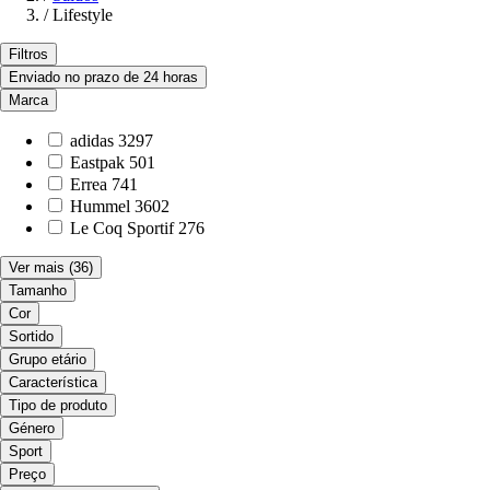
/
Lifestyle
Filtros
Enviado no prazo de 24 horas
Marca
adidas
3297
Eastpak
501
Errea
741
Hummel
3602
Le Coq Sportif
276
Ver mais
(36)
Tamanho
Cor
Sortido
Grupo etário
Característica
Tipo de produto
Género
Sport
Preço